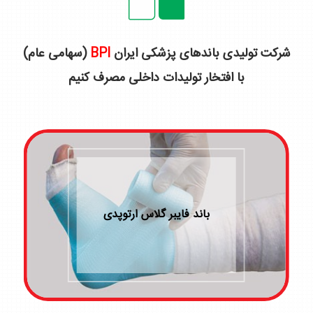
شركت توليدی باندهای پزشكی ايران
BPI
(سهامی عام)
با افتخار تولیدات داخلی مصرف کنیم
انواع آتل ارتوپدی