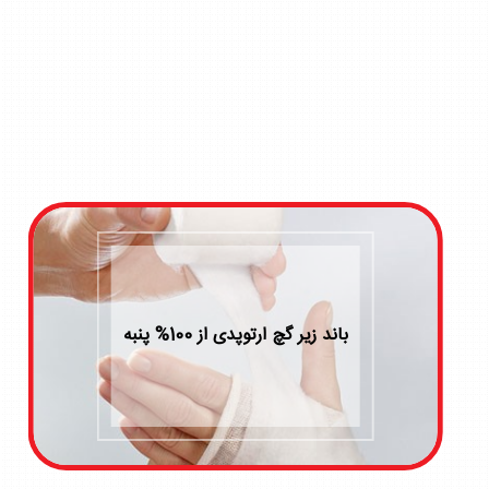
باند فایبر گلاس ارتوپدی