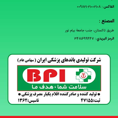
الفاكس :
009821-21002108
المصنع :
طريق تاکستان، جنب جامعة بیام نور
الرمز البريدي :
3481699447