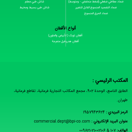
ضماد مطاطي ضغطي (ضغط منخفض - ومتوسط)
شاش طبي معقم
ضماد التضمید المنسوج القابل للتغییر
شاش طبی بسیط ومخیط
ضماد الحرق المنسوج
أنواع الأقطان
أقطان توبک ( الأبیض والملون)
أقطان هدروفیل متعرجة
المكتب الرئيسي :
الطابق التاسع، الوحدة 902، مجمع المكاتب التجارية فرمانية، تقاطع فرمانية،
طهران.
الرمز البريدي :
1957943624
عنوان البريد الإلكتروني :
commercial.dept@bpi-co.com
الهاتف:
009821-21002106 & 107