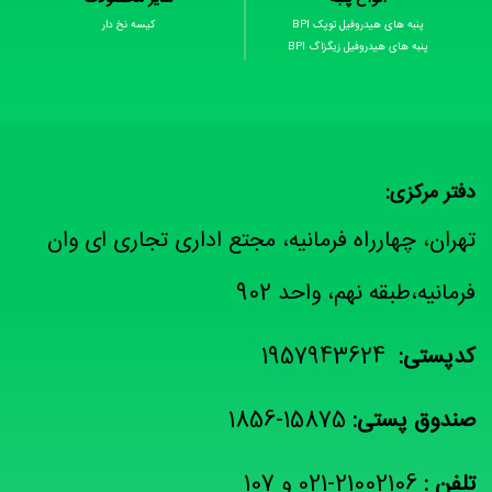
پنبه های هیدروفیل توپک BPI
کیسه نخ دار
پنبه های هیدروفیل زیگزاگ BPI
دفتر مرکزی:
تهران، چهارراه فرمانیه، مجتع اداری تجاری ای وان
فرمانیه،طبقه نهم، واحد 902
کدپستی:
1957943624
صندوق پستی:
15875-1856
تلفن :
21002106-021 و 107