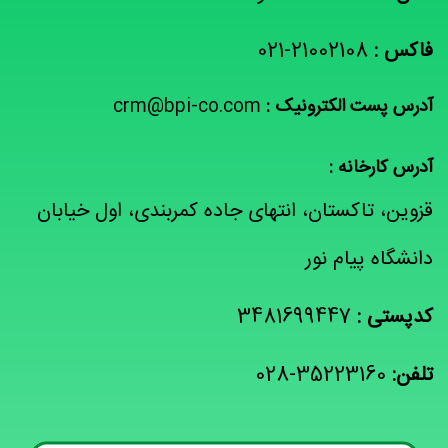
فاکس :
21002108-021
آدرس پست الکترونيک :
crm@bpi-co.com
آدرس کارخانه :
قزوین، تاکستان، انتهای جاده کمربندی، اول خیابان
دانشگاه پیام نور
کدپستی :
3481699447
تلفن:
35223160-028